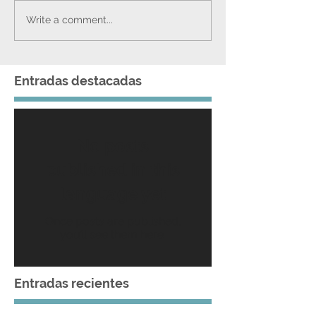
Write a comment...
Entradas destacadas
No posts
published in this
language yet
Once posts are published,
you’ll see them here.
Entradas recientes